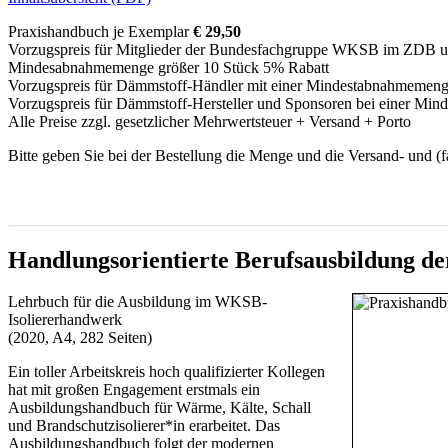
Praxishandbuch je Exemplar
€ 29,50
Vorzugspreis für Mitglieder der Bundesfachgruppe WKSB im ZDB un
Mindesabnahmemenge größer 10 Stück 5% Rabatt
Vorzugspreis für Dämmstoff-Händler mit einer Mindestabnahmemeng
Vorzugspreis für Dämmstoff-Hersteller und Sponsoren bei einer Mi
Alle Preise zzgl. gesetzlicher Mehrwertsteuer + Versand + Porto
Bitte geben Sie bei der Bestellung die Menge und die Versand- und (
Diese E-Mail-Adresse ist vor Spambots geschützt! Zur Anzeige muss J
Handlungsorientierte Berufsausbildung d
Lehrbuch für die Ausbildung im WKSB-
Isoliererhandwerk
(2020, A4, 282 Seiten)
Ein toller Arbeitskreis hoch qualifizierter Kollegen
hat mit großen Engagement erstmals ein
Ausbildungshandbuch für Wärme, Kälte, Schall
und Brandschutzisolierer*in erarbeitet. Das
Ausbildungshandbuch folgt der modernen