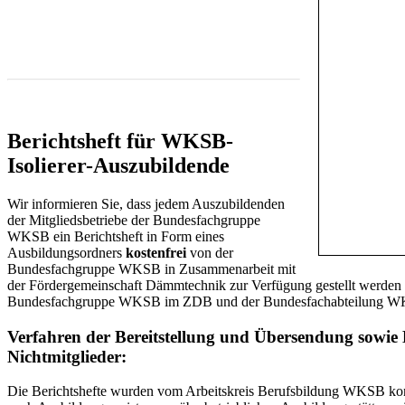
Diese E-Mail-Adresse ist vor Spambots geschützt!
Zur Anzeige muss JavaScript eingeschaltet sein.
Berichtsheft für WKSB-
Isolierer-Auszubildende
Wir informieren Sie, dass jedem Auszubildenden
der Mitgliedsbetriebe der Bundesfachgruppe
WKSB ein Berichtsheft in Form eines
Ausbildungsordners
kostenfrei
von der
Bundesfachgruppe WKSB in Zusammenarbeit mit
der Fördergemeinschaft Dämmtechnik zur Verfügung gestellt werden 
Bundesfachgruppe WKSB im ZDB und der Bundesfachabteilung 
Verfahren der Bereitstellung und Übersendung sowie K
Nichtmitglieder:
Die Berichtshefte wurden vom Arbeitskreis Berufsbildung WKSB konzi