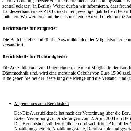
auch Ausbildungsmeister von überbetrieblichen Ausbildungsstätten wi
zentral gelagert (in Berlin). Weiter dürfen wir informieren, dass fre
Landesverbänden des ZDB direkt ihren jeweiligen jährlichen Bedarf
mitteilen. Wir werden dann die entsprechende Anzahl direkt an die Z
Berichtshefte für Mitglieder
Die Berichtshefte sind für die Auszubildenden der Mitgliedsuntern
versandfrei.
Berichtshefte für Nichtmitglieder
Für Auszubildende von Unternehmen, die nicht Mitglied in der Bun
Dämmtechnik sind, wird eine marginale Gebühr von Euro 15,00 zzgl
Bitte geben Sie bei der Bestellung die Menge und die Versand- und (
Diese E-Mail-Adresse ist vor Spambots geschützt! Zur Anzeige muss J
Allgemeines zum Berichtsheft
Der/Die Auszubildende hat nach der Verordnung über die Beruf
Ersten Verordnung zur Änderungen vom 2. April 2004 ein Beri
Das Berichtsheft soll den zeitlichen und sachlichen Ablauf der 
Ausbildungsbetrieb, Ausbildungsstätte, Berufsschule und gesetz