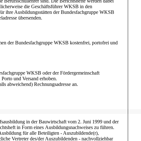
e Berufsschullehrer sind. Die Berichtshefte werden dabei
undlicherweise die Geschäftsführer WKSB in den
 für ihre Ausbildungsstätten der Bundesfachgruppe WKSB
ieladresse übersenden.
ehmen der Bundesfachgruppe WKSB kostenfrei, portofrei und
desfachgruppe WKSB oder der Fördergemeinschaft
. Porto und Versand erhoben.
falls abweichend) Rechnungsadresse an.
avaScript eingeschaltet sein.
sausbildung in der Bauwirtschaft vom 2. Juni 1999 und der
chtsheft in Form eines Ausbildungsnachweises zu führen.
Ausbildung für alle Beteiligten - Auszubildende(r),
liche Vertreter des/der Auszubildenden - nachvollziehbar